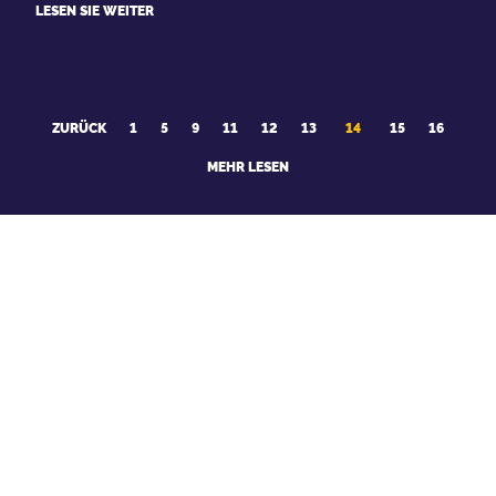
LESEN SIE WEITER
ZURÜCK
1
5
9
11
12
13
14
15
16
MEHR LESEN
MÖCHTEN SIE AUF DEM LAUFENDEN
BLEIBEN?
Füllen Sie Ihre E-Mail aus. Und nichts wird wegfliegen.
SENDEN AN