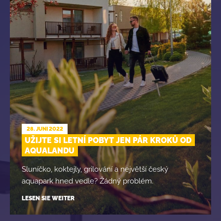
28. JUNI 2022
UŽIJTE SI LETNÍ POBYT JEN PÁR KROKŮ OD
AQUALANDU
Sluníčko, koktejly, grilování a největší český
aquapark hned vedle? Žádný problém.
LESEN SIE WEITER