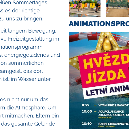
egung der räumlichkeiten
Einlösung der
nd
Salztherapie
eißen Sommertages
s es der richtige
uchsregeln
Geplante abs
Toilette für ki
zu uns zu bringen.
te des gebiets
FAQ
ANIMATIONSP
Videos
 seit langem Bewegung,
 bars
Schulausflüge
ve Freizeitgestaltung im
Über die Gesc
nimationsprogramm
Inn
Tipps für aus
es, energiegeladenes und
t von sommerlichen
amgeist, das dort
n ist: im Wasser unter
es nicht nur um das
um die Atmosphäre. Um
rt mitmachen, Eltern ein
d das gesamte Gelände