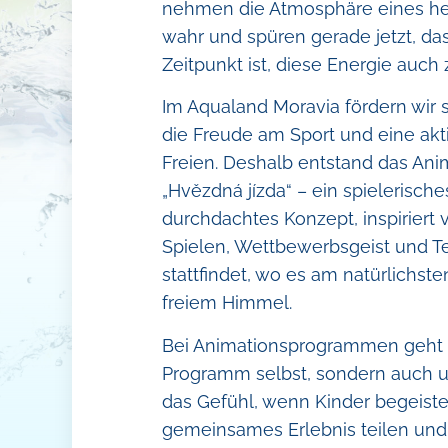
Bel
Tropischer stra
nehmen die Atmosphäre eines h
wahr und spüren gerade jetzt, das
Bes
Animation
Zeitpunkt ist, diese Energie auch 
Kar
Herr Schieber
Im Aqualand Moravia fördern wir
Restaurants und
die Freude am Sport und eine akti
Aqua Shop
Freien. Deshalb entstand das A
Hotel Aqualand 
„Hvězdná jízda“ – ein spielerisch
durchdachtes Konzept, inspirier
Spielen, Wettbewerbsgeist und Te
stattfindet, wo es am natürlichste
freiem Himmel.
Bei Animationsprogrammen geht 
Programm selbst, sondern auch 
das Gefühl, wenn Kinder begeiste
gemeinsames Erlebnis teilen un