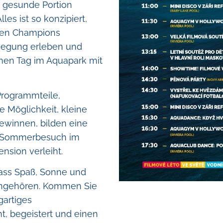
 gesunde Portion
es ist so konzipiert,
inen Champions
wegung erleben und
inen Tag im Aquapark mit
Programmteile,
 Möglichkeit, kleine
ewinnen, bilden eine
em Sommerbesuch im
nsion verleiht.
ass Spaß, Sonne und
ngehören. Kommen Sie
gartiges
t, begeistert und einen