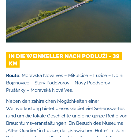
IN DIE WEINKELLER NACH PODLUŽÍ - 39
KM
Route:
Moravská Nová Ves – Mikulčice – Lužice – Dolní
Bojanovice – Starý Poddvorov – Nový Poddvorov –
Prušánky – Moravská Nová Ves.
Neben den zahlreichen Möglichkeiten einer
Weinverkostung bietet dieses Gebiet viel Sehenswertes
rund um die lokale Geschichte und eine ganze Reihe von
Brauchtumsveranstaltungen. Ein Besuch des Museums
„Altes Quartier“ in Lužice, der „Slawischen Hütte“ in Dolní