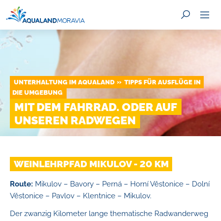
UNTERHALTUNG IM AQUALAND
TIPPS FÜR AUSFLÜGE IN
SUCHE
DIE UMGEBUNG
MIT DEM FAHRRAD. ODER AUF
UNSEREN RADWEGEN
WEINLEHRPFAD MIKULOV - 20 KM
Route:
Mikulov – Bavory – Perná – Horní Věstonice – Dolní
Věstonice – Pavlov – Klentnice – Mikulov.
Der zwanzig Kilometer lange thematische Radwanderweg