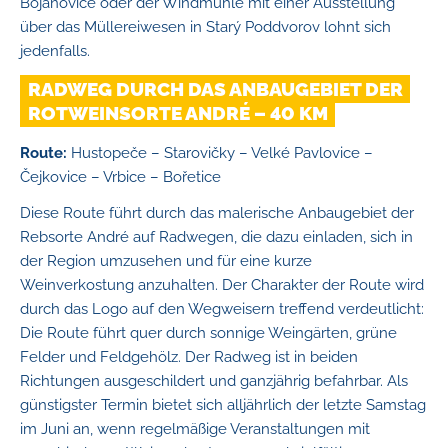
Bojanovice oder der Windmühle mit einer Ausstellung
über das Müllereiwesen in Starý Poddvorov lohnt sich
jedenfalls.
RADWEG DURCH DAS ANBAUGEBIET DER
ROTWEINSORTE ANDRÉ – 40 KM
Route:
Hustopeče – Starovičky – Velké Pavlovice –
Čejkovice – Vrbice – Bořetice
Diese Route führt durch das malerische Anbaugebiet der
Rebsorte André auf Radwegen, die dazu einladen, sich in
der Region umzusehen und für eine kurze
Weinverkostung anzuhalten. Der Charakter der Route wird
durch das Logo auf den Wegweisern treffend verdeutlicht:
Die Route führt quer durch sonnige Weingärten, grüne
Felder und Feldgehölz. Der Radweg ist in beiden
Richtungen ausgeschildert und ganzjährig befahrbar. Als
günstigster Termin bietet sich alljährlich der letzte Samstag
im Juni an, wenn regelmäßige Veranstaltungen mit