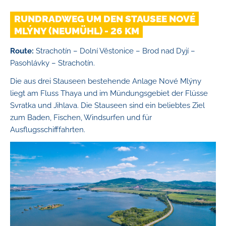
RUNDRADWEG UM DEN STAUSEE NOVÉ
MLÝNY (NEUMÜHL) - 26 KM
Route:
Strachotín – Dolní Věstonice – Brod nad Dyjí –
Pasohlávky – Strachotín.
Die aus drei Stauseen bestehende Anlage Nové Mlýny
liegt am Fluss Thaya und im Mündungsgebiet der Flüsse
Svratka und Jihlava. Die Stauseen sind ein beliebtes Ziel
zum Baden, Fischen, Windsurfen und für
Ausflugsschifffahrten.