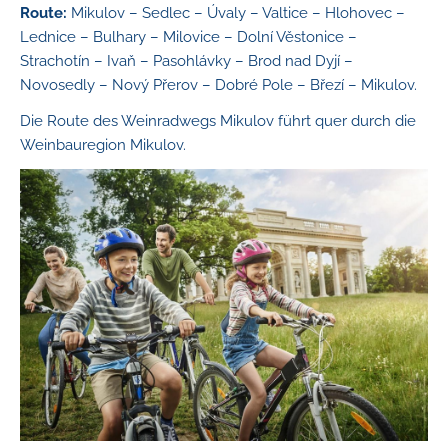
Route:
Mikulov – Sedlec – Úvaly – Valtice – Hlohovec –
Lednice – Bulhary – Milovice – Dolní Věstonice –
Strachotín – Ivaň – Pasohlávky – Brod nad Dyjí –
Novosedly – Nový Přerov – Dobré Pole – Březí – Mikulov.
Die Route des Weinradwegs Mikulov führt quer durch die
Weinbauregion Mikulov.