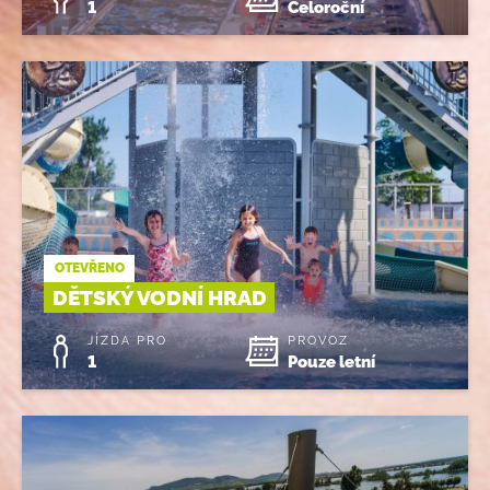
1
Celoroční
OTEVŘENO
DĚTSKÝ VODNÍ HRAD
JÍZDA PRO
PROVOZ
1
Pouze letní