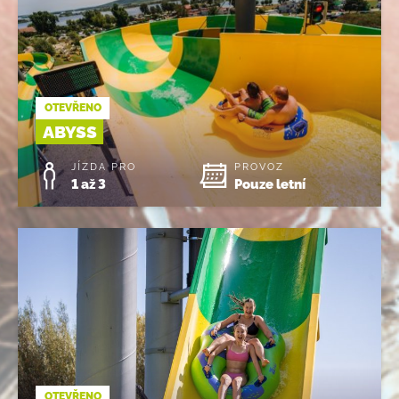
OTEVŘENO
ABYSS
JÍZDA PRO
PROVOZ
1 až 3
Pouze letní
OTEVŘENO