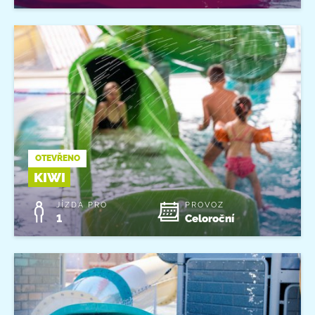
OTEVŘENO
KIWI
JÍZDA PRO
PROVOZ
1
Celoroční