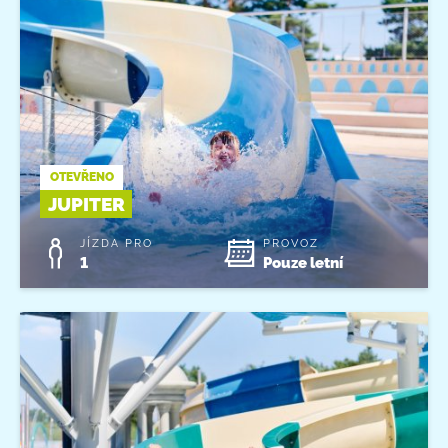
OTEVŘENO
JUPITER
JÍZDA PRO
PROVOZ
1
Pouze letní