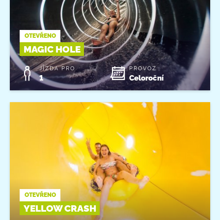
OTEVŘENO
MAGIC HOLE
JÍZDA PRO
PROVOZ
1
Celoroční
OTEVŘENO
YELLOW CRASH