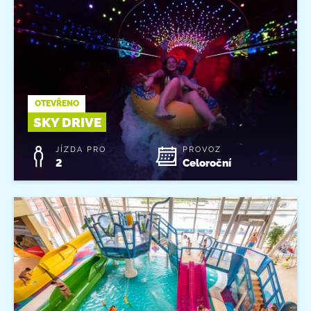
OTEVŘENO
SKY DRIVE
JÍZDA PRO
PROVOZ
2
Celoroční