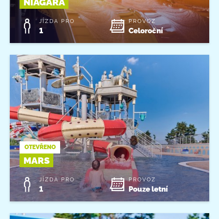
NIAGÁRA
JÍZDA PRO
PROVOZ
1
Celoroční
OTEVŘENO
MARS
JÍZDA PRO
PROVOZ
1
Pouze letní