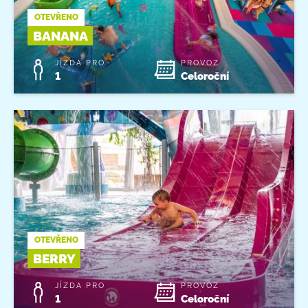
OTEVŘENO
BANANA
JÍZDA PRO
PROVOZ
1
Celoroční
OTEVŘENO
BERRY
JÍZDA PRO
PROVOZ
1
Celoroční