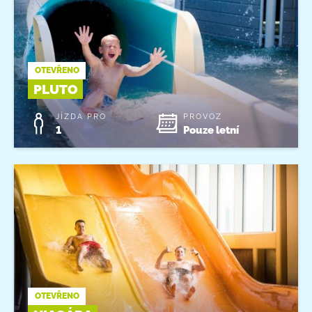
OTEVŘENO
PLUTO
JÍZDA PRO
PROVOZ
1
Pouze letní
OTEVŘENO