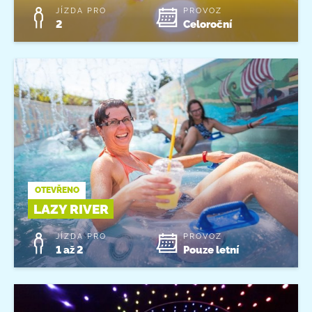
JÍZDA PRO
PROVOZ
2
Celoroční
OTEVŘENO
LAZY RIVER
JÍZDA PRO
PROVOZ
1 až 2
Pouze letní