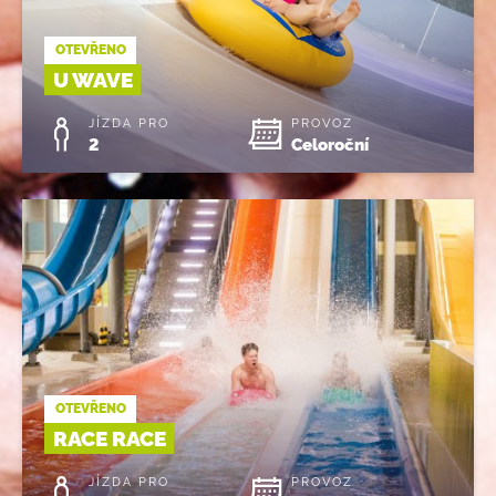
OTEVŘENO
U WAVE
JÍZDA PRO
PROVOZ
2
Celoroční
OTEVŘENO
RACE RACE
JÍZDA PRO
PROVOZ