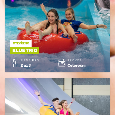
OTEVŘENO
BLUE TRIO
JÍZDA PRO
PROVOZ
2 až 3
Celoroční