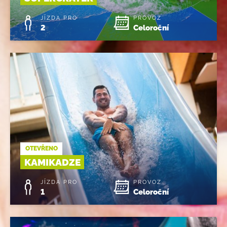
JÍZDA PRO
PROVOZ
2
Celoroční
OTEVŘENO
KAMIKADZE
JÍZDA PRO
PROVOZ
1
Celoroční