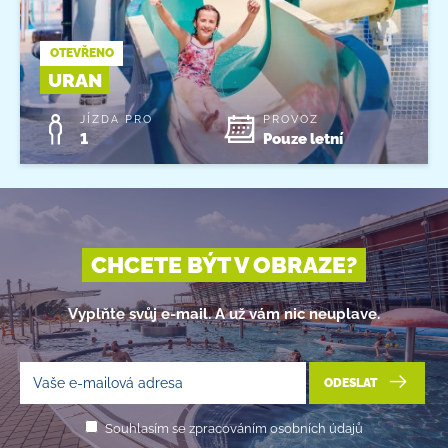
OTEVŘENO
URAN
JÍZDA PRO
PROVOZ
1
Pouze letní
CHCETE BÝT V OBRAZE?
Vyplňte svůj e-mail. A už vám nic neuplave.
ODESLAT
Souhlasím se zpracováním osobních údajů