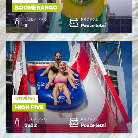
BOOMERANGO
JÍZDA PRO
PROVOZ
2
Pouze letní
OTEVŘENO
HIGH FIVE
JÍZDA PRO
PROVOZ
1 až 2
Pouze letní