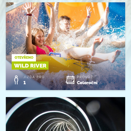
OTEVŘENO
WILD RIVER
JÍZDA PRO
PROVOZ
1
Celoroční