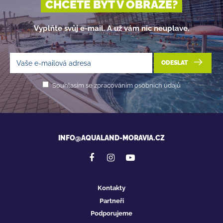
CHCETE BÝT V OBRAZE?
Vyplňte svůj e-mail. A už vám nic neuplave.
ODESLAT
Souhlasím se zpracováním osobních údajů
INFO@AQUALAND-MORAVIA.CZ
Kontakty
Partneři
Podporujeme