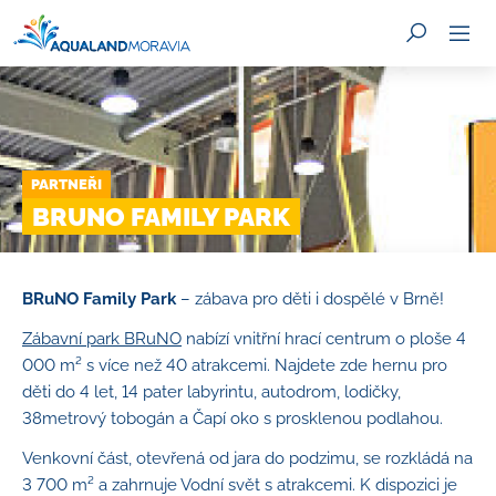
PARTNEŘI
HLEDAT
BRUNO FAMILY PARK
BRuNO Family Park
– zábava pro děti i dospělé v Brně!
Zábavní park BRuNO
nabízí vnitřní hrací centrum o ploše 4
000 m² s více než 40 atrakcemi. Najdete zde hernu pro
děti do 4 let, 14 pater labyrintu, autodrom, lodičky,
38metrový tobogán a Čapí oko s prosklenou podlahou.
Venkovní část, otevřená od jara do podzimu, se rozkládá na
3 700 m² a zahrnuje Vodní svět s atrakcemi. K dispozici je