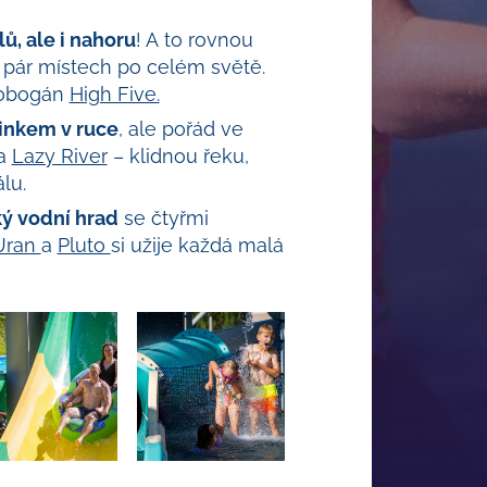
ů, ale i nahoru
! A to rovnou
na pár místech po celém světě.
 tobogán
High Five.
rinkem v ruce
, ale pořád ve
na
Lazy River
– klidnou řeku,
lu.
ý vodní hrad
se čtyřmi
Uran
a
Pluto
si užije každá malá