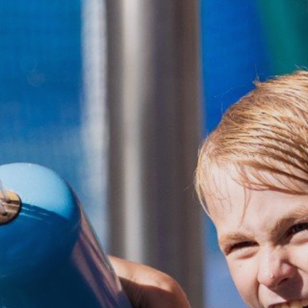
ívárna
 zájezdy a dětské tábory
alandu
v okolí