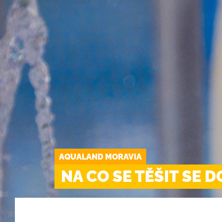
Tropická pl
Animace
Mr. Slider
Restaurace
Aqua Shop
Hotel Aqua
AQUALAND MORAVIA
NA CO SE TĚŠIT SE D