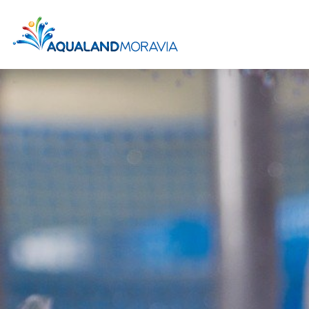
Ceník léto 2026
Jedu poprv
At
Denní lázn
Chill out z