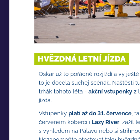
HVĚZDNÁ LETNÍ JÍZDA
Oskar už to pořádně rozjíždí a vy ješt
to je docela suchej scénář... Naštěstí
trhák tohoto léta -
akční vstupenky
z 
jízda.
Vstupenky
platí až do 31. července
, t
červeném koberci i
Lazy River
, zažít
s výhledem na Pálavu nebo si střihnou
Nezapomeňte otestovat taky hvězdn