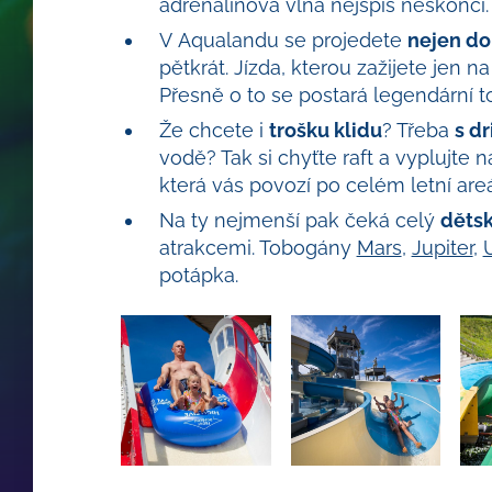
adrenalinová vlna nejspíš neskončí.
V Aqualandu se projedete
nejen dol
pětkrát. Jízda, kterou zažijete jen 
Přesně o to se postará legendární
Že chcete i
trošku klidu
? Třeba
s d
vodě? Tak si chyťte raft a vyplujte 
která vás povozí po celém letní areá
Na ty nejmenší pak čeká celý
dětsk
atrakcemi. Tobogány
Mars
,
Jupiter
,
potápka.