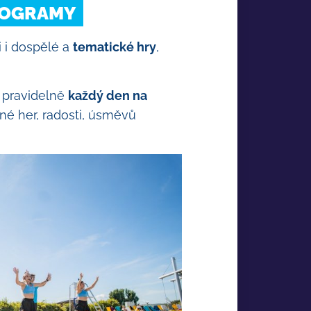
ROGRAMY
i i dospělé a
tematické hry
,
 pravidelně
každý den na
lné her, radosti, úsměvů