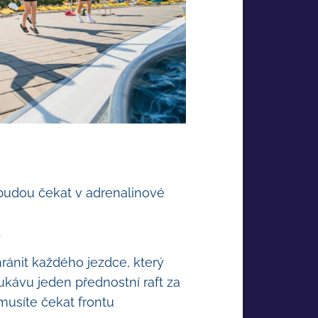
budou čekat v adrenalinové
.
ánit každého jezdce, který
ukávu jeden přednostní raft za
musíte čekat frontu