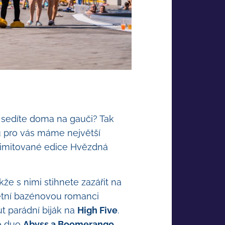
ě sedíte doma na gauči? Tak
 tu pro vás máme největší
limitované edice Hvězdná
akže s nimi stihnete zazářit na
 letní bazénovou romanci
t parádní biják na
High Five
.
é duo
Abyss a Boomerango
.