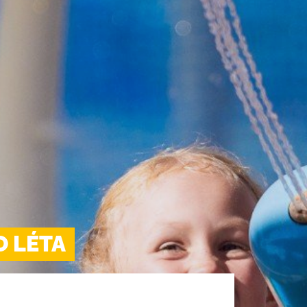
áž
Solná terapie
Dětská odpoč
Videa
 a bary
Školní výlety,
O historii Aqu
land Inn
Tipy na výlety 
O LÉTA