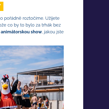
Y
to pořádně roztočíme. Užijete
tože co by to bylo za trhák bez
,
animátorskou show
, jakou jste