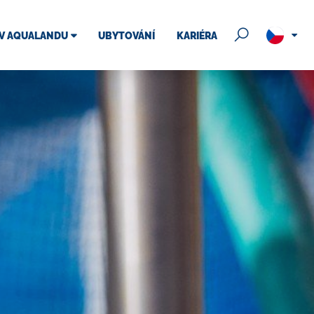
 V AQUALANDU
UBYTOVÁNÍ
KARIÉRA
Online kamery
 areálu
Uplatnění vstupenky
ess
řád
Plánované odstávky
u
FAQ
ích lehátek