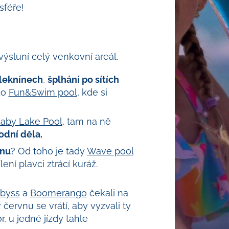
sféře!
ýsluní celý venkovní areál.
 leknínech
,
šplhání po sítích
do
Fun&Swim pool
, kde si
aby Lake Pool
, tam na ně
odní děla.
inu
? Od toho je tady
Wave pool
ílení plavci ztrácí kuráž.
byss
a
Boomerango
čekali na
v červnu se vrátí, aby vyzvali ty
, u jedné jízdy tahle