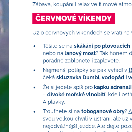
Zábava, koupání i relax ve filmové atmo
ČERVNOVÉ VÍKENDY
Už o červnových víkendech se vrátí na v
Těšíte se na
skákání po plovoucích
nebo na
lanový most
? Tak honem 
pořádně zablbnete i zaplavete.
Nejmenší potápky se pak vyřádí v
B
čeká
skluzavka Dumbi, vodopád i v
Že si jedete spíš pro
kapku adrenal
–
divoké mořské vlnobití
, kde i ostř
A plavky.
Troufnete si na
toboganové obry
?
A
svou velkou chvíli v ústraní, ale už 
nejodvážnější jezdce. Ale dejte pozor