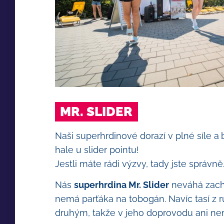
MR. SLIDER
Naši superhrdinové dorazí v plné síle a
hale u slider pointu!
Jestli máte rádi výzvy, tady jste správně
Nás
superhrdina Mr. Slider
neváhá zachr
nemá parťáka na tobogán. Navíc tasí z r
druhým, takže v jeho doprovodu ani ne