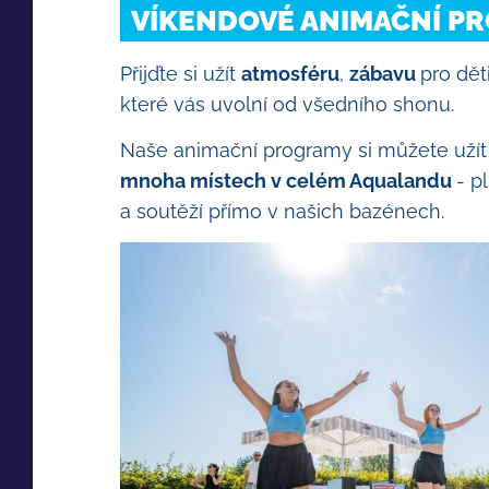
VÍKENDOVÉ ANIMAČNÍ P
Přijďte si užít
atmosféru
,
zábavu
pro dět
které vás uvolní od všedního shonu.
Naše animační programy si můžete užít
mnoha místech v celém Aqualandu
- p
a soutěží přímo v našich bazénech.