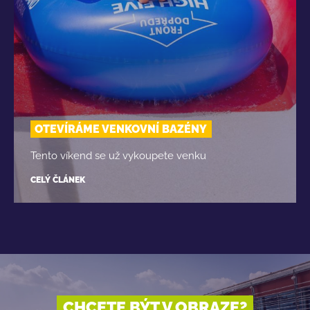
OTEVÍRÁME VENKOVNÍ BAZÉNY
Tento víkend se už vykoupete venku
CELÝ ČLÁNEK
CHCETE BÝT V OBRAZE?