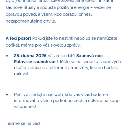
bylo jednoduše fantastické! Skvělá atmosféra, unikátní
saunové rituály a spousta pozitivní energie – večer se
opravdu povedl a všem, kdo dorazili, přinesl
nezapomenutelné chvíle.
A teď pozor!
Pokud jste to nestihli nebo už se nemůžete
dočkat, máme pro vás skvělou zprávu.
25. dubna 2025
nás čeká další
Saunová noc –
Pálavské saunobraní!
Těšte se na spoustu saunových
rituálů, relaxace a příjemné atmosféry, kterou budete
milovat.
Pečlivě sledujte náš web, kde vás včas budeme
informovat o všech podrobnostech a odkazu na koupi
vstupenek!
Těšíme se na vás!