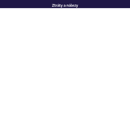
Ztráty a nálezy
Pro novináře
Ochrana osobních údajů
Vzdělávací projekt ESF