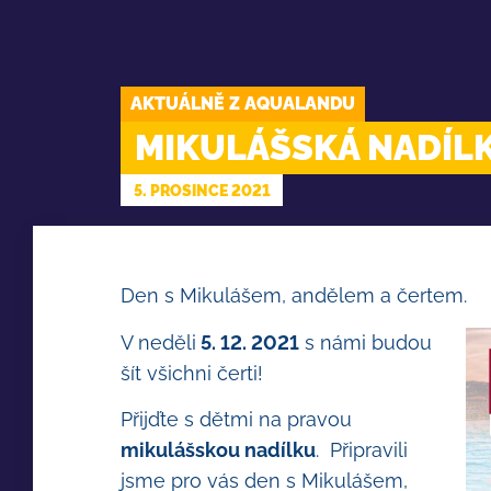
AKTUÁLNĚ Z AQUALANDU
MIKULÁŠSKÁ NADÍL
5. PROSINCE 2021
Den s Mikulášem, andělem a čertem.
V neděli
5. 12. 2021
s námi budou
šít všichni čerti!
Přijďte s dětmi na pravou
mikulášskou nadílku
. Připravili
jsme pro vás den s Mikulášem,