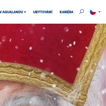
 V AQUALANDU
UBYTOVÁNÍ
KARIÉRA
Online kamery
 areálu
Uplatnění vstupenky
ess
řád
Plánované odstávky
u
FAQ
ích lehátek