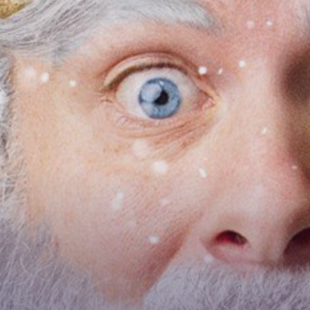
áž
Solná terapie
Dětská odpoč
Videa
 a bary
Školní výlety,
O historii Aqu
land Inn
Tipy na výlety 