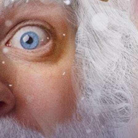
ívárna
 zájezdy a dětské tábory
alandu
v okolí