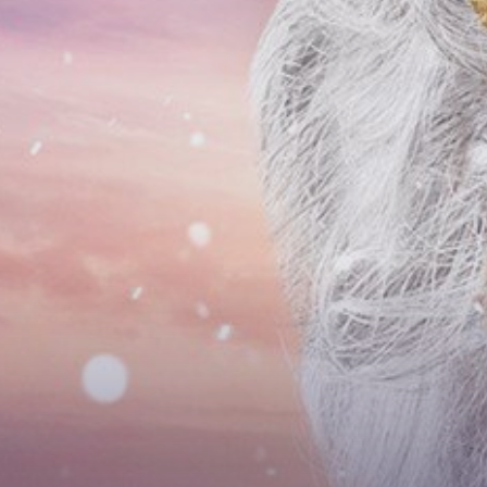
Tropická pl
Animace
Mr. Slider
Restaurace
Aqua Shop
Hotel Aqua