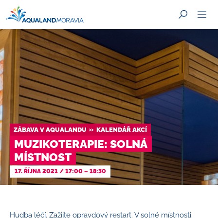
HLEDAT
ZÁBAVA V AQUALANDU
KALENDÁŘ AKCÍ
MUZIKOTERAPIE: SOLNÁ
MÍSTNOST
17. ŘÍJNA 2021
/
17:00
–
18:30
Hudba léčí. Zažijte opravdový restart. V solné místnosti.