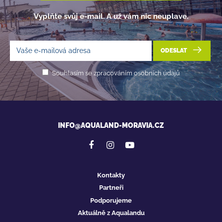
Vyplňte svůj e-mail. A už vám nic neuplave.
ODESLAT
Souhlasím se zpracováním osobních údajů
INFO@AQUALAND-MORAVIA.CZ
Kontakty
Partneři
Podporujeme
Aktuálně z Aqualandu