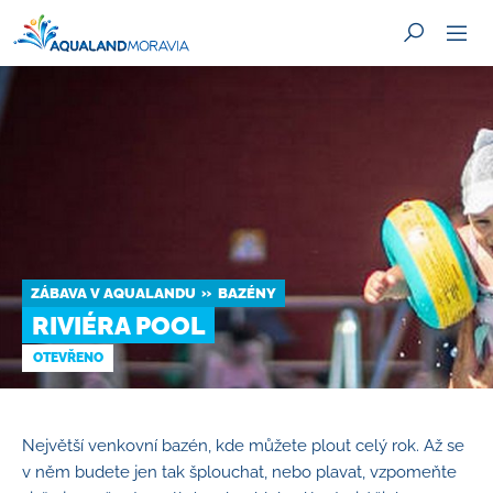
HLEDAT
ZÁBAVA V AQUALANDU
BAZÉNY
RIVIÉRA POOL
OTEVŘENO
Největší venkovní bazén, kde můžete plout celý rok. Až se
v něm budete jen tak šplouchat, nebo plavat, vzpomeňte