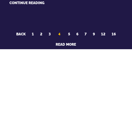
CONTINUE READING
BACK
1
2
3
4
5
6
7
9
12
16
READ MORE
DO YOU WANT TO BE IN THE LOOP?
Fill in your email. And nothing will float away.
SEND TO