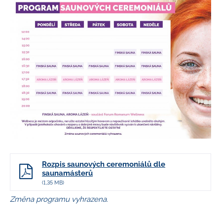
Rozpis saunových ceremoniálů dle
saunamásterů
(1,35 MB)
Změna programu vyhrazena.