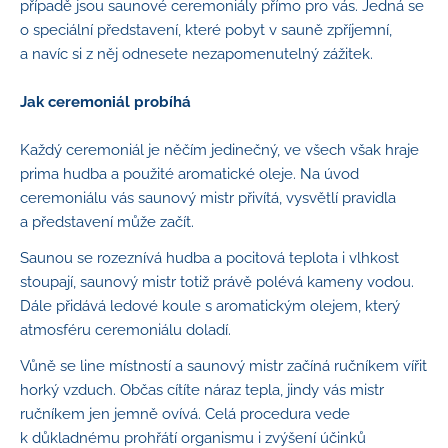
případě jsou saunové ceremoniály přímo pro vás. Jedná se
o speciální představení, které pobyt v sauně zpříjemní,
a navíc si z něj odnesete nezapomenutelný zážitek.
Jak ceremoniál probíhá
Každý ceremoniál je něčím jedinečný, ve všech však hraje
prima hudba a použité aromatické oleje. Na úvod
ceremoniálu vás saunový mistr přivítá, vysvětlí pravidla
a představení může začít.
Saunou se rozeznívá hudba a pocitová teplota i vlhkost
stoupají, saunový mistr totiž právě polévá kameny vodou.
Dále přidává ledové koule s aromatickým olejem, který
atmosféru ceremoniálu doladí.
Vůně se line místností a saunový mistr začíná ručníkem vířit
horký vzduch. Občas cítíte náraz tepla, jindy vás mistr
ručníkem jen jemně ovívá. Celá procedura vede
k důkladnému prohřátí organismu i zvýšení účinků