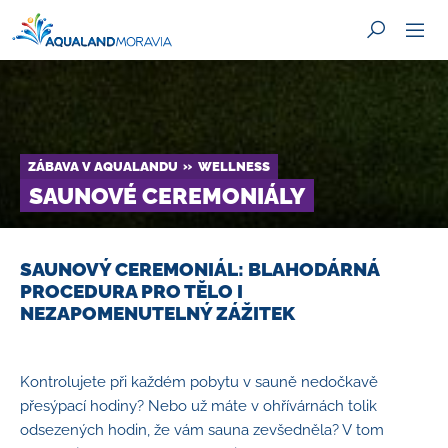
ZÁBAVA V AQUALANDU
WELLNESS
HLEDAT
SAUNOVÉ CEREMONIÁLY
SAUNOVÝ CEREMONIÁL: BLAHODÁRNÁ
PROCEDURA PRO TĚLO I
NEZAPOMENUTELNÝ ZÁŽITEK
Kontrolujete při každém pobytu v sauně nedočkavě
přesýpací hodiny? Nebo už máte v ohřívárnách tolik
odsezených hodin, že vám sauna zevšedněla? V tom