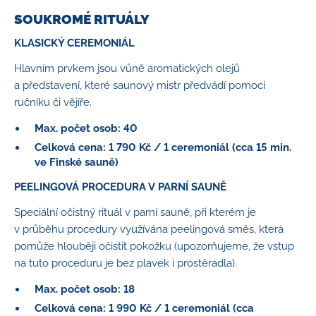
SOUKROMÉ RITUÁLY
KLASICKÝ CEREMONIÁL
Hlavním prvkem jsou vůně aromatických olejů
a představení, které saunový mistr předvádí pomocí
ručníku či vějíře.
Max. počet osob: 40
Celková cena: 1 790 Kč / 1 ceremoniál (cca 15 min.
ve Finské sauně)
PEELINGOVÁ PROCEDURA V PARNÍ SAUNĚ
Speciální očistný rituál v parní sauně, při kterém je
v průběhu procedury využívána peelingová směs, která
pomůže hlouběji očistit pokožku (upozorňujeme, že vstup
na tuto proceduru je bez plavek i prostěradla).
Max. počet osob: 18
Celková cena: 1 990 Kč / 1 ceremoniál (cca