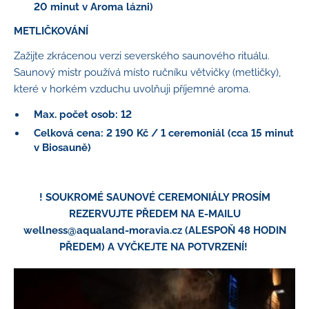
20 minut v Aroma lázni)
METLIČKOVÁNÍ
Zažijte zkrácenou verzi severského saunového rituálu.
Saunový mistr používá místo ručníku větvičky (metličky),
které v horkém vzduchu uvolňuji příjemné aroma.
Max. počet osob: 12
Celková cena: 2 190 Kč / 1 ceremoniál (cca 15 minut
v Biosauně)
! SOUKROMÉ SAUNOVÉ CEREMONIÁLY PROSÍM
REZERVUJTE PŘEDEM NA E‑MAILU
wellness@aqualand‑moravia.cz (ALESPOŇ 48 HODIN
PŘEDEM) A VYČKEJTE NA POTVRZENÍ!