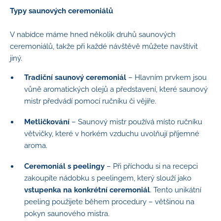
Typy saunových ceremoniálů
V nabídce máme hned několik druhů saunových
ceremoniálů, takže při každé návštěvě můžete navštívit
jiný.
Tradiční saunový ceremoniál
– Hlavním prvkem jsou
vůně aromatických olejů a představení, které saunový
mistr předvádí pomocí ručníku či vějíře.
Metličkování
– Saunový mistr používá místo ručníku
větvičky, které v horkém vzduchu uvolňují příjemné
aroma.
Ceremoniál s peelingy
– Při příchodu si na recepci
zakoupíte nádobku s peelingem, který slouží jako
vstupenka na konkrétní ceremoniál
.
Tento unikátní
peeling použijete během procedury – většinou na
pokyn saunového mistra.