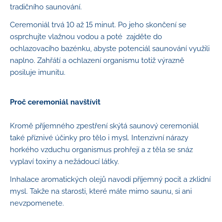
tradičního saunování.
Ceremoniál trvá 10 až 15 minut. Po jeho skončení se
osprchujte vlažnou vodou a poté zajděte do
ochlazovacího bazénku, abyste potenciál saunování využili
naplno. Zahřátí a ochlazení organismu totiž výrazně
posiluje imunitu.
Proč ceremoniál navštívit
Kromě příjemného zpestření skýtá saunový ceremoniál
také příznivé účinky pro tělo i mysl. Intenzivní nárazy
horkého vzduchu organismus prohřejí a z těla se snáz
vyplaví toxiny a nežádoucí látky.
Inhalace aromatických olejů navodí příjemný pocit a zklidní
mysl. Takže na starosti, které máte mimo saunu, si ani
nevzpomenete.