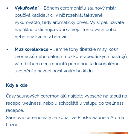
Vykuřování
– Během ceremoniálu saunový mistr
používá kadidelnici, v níž rozehřál takzvané
vykuřovadlo, tedy aromatický prvek. Vy si pak užíváte
například uklidňující vůni šalvěje, tonkových bobů
nebo pryskyřice z borovic.
Muzikorelaxace
– Jemné tóny tibetské mísy, koshi
zvonečků nebo dalších muzikoterapeutických nástrojů
vám během ceremoniálů pomohou k dokonalému
uvolnění a navodí pocit vnitřního klidu.
Kdy a kde
Časy saunových ceremoniálů najdete vypsané na tabuli na
recepci wellness, nebo u schodiště u vstupu do wellness
recepce.
Saunové ceremoniály se konají ve Finské Sauně a Aroma
Lázni.