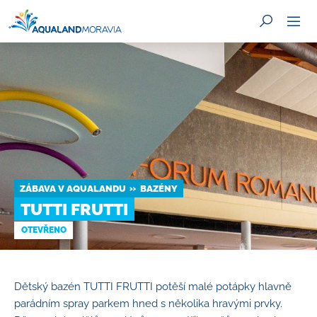
HLEDAT
ZÁBAVA V AQUALANDU
BAZÉNY
TUTTI FRUTTI
OTEVŘENO
Dětský bazén TUTTI FRUTTI potěší malé potápky hlavně
parádním spray parkem hned s několika hravými prvky.