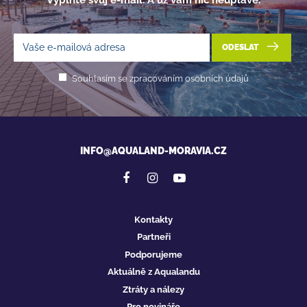
Vyplňte svůj e-mail. A už vám nic neuplave.
ODESLAT
Souhlasím se zpracováním osobních údajů
INFO@AQUALAND-MORAVIA.CZ
Kontakty
Partneři
Podporujeme
Aktuálně z Aqualandu
Ztráty a nálezy
Pro novináře