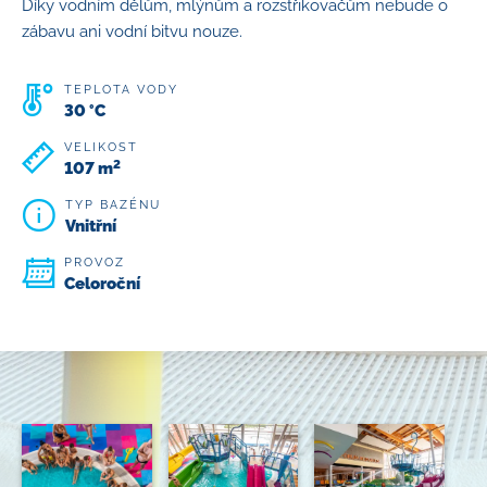
Díky vodním dělům, mlýnům a rozstřikovačům nebude o
zábavu ani vodní bitvu nouze.
TEPLOTA VODY
30 °C
VELIKOST
2
107 m
TYP BAZÉNU
Vnitřní
PROVOZ
Celoroční