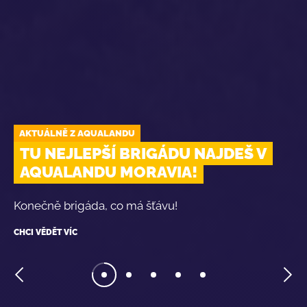
AKTUÁLNĚ Z AQUALANDU
TU NEJLEPŠÍ BRIGÁDU NAJDEŠ V
AQUALANDU MORAVIA!
Konečně brigáda, co má šťávu!
CHCI VĚDĚT VÍC