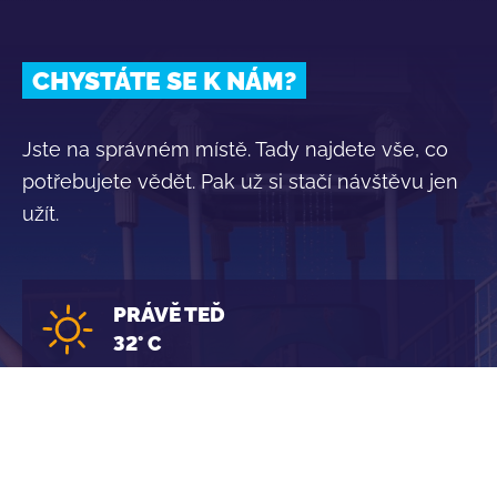
CHYSTÁTE SE K NÁM?
Jste na správném místě. Tady najdete vše, co
potřebujete vědět. Pak už si stačí návštěvu jen
užít.
PRÁVĚ TEĎ
32° C
ONLINE VSTUPENKY
VĚDĚLI JSTE, ŽE PŘI NÁKUPU ONLINE ZAPLATÍTE AŽ
O 200 KČ MÉNĚ NEŽ NA POKLADNĚ?